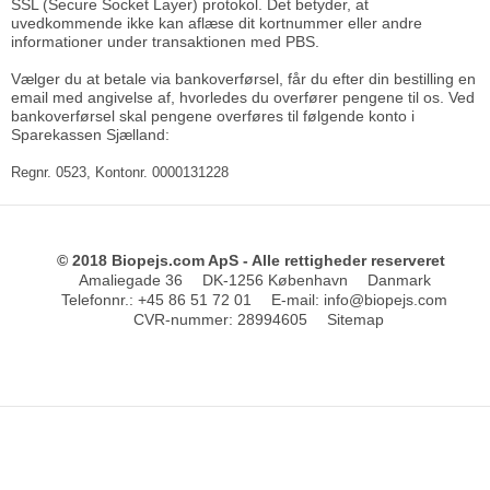
SSL (Secure Socket Layer) protokol. Det betyder, at
uvedkommende ikke kan aflæse dit kortnummer eller andre
informationer under transaktionen med PBS.
Vælger du at betale via bankoverførsel, får du efter din bestilling en
email med angivelse af, hvorledes du overfører pengene til os. Ved
bankoverførsel skal pengene overføres til følgende konto i
Sparekassen Sjælland:
Regnr. 0523, Kontonr. 0000131228
© 2018 Biopejs.com ApS - Alle rettigheder reserveret
Amaliegade 36
DK-1256 København
Danmark
Telefonnr.
:
+45 86 51 72 01
E-mail
:
info@biopejs.com
CVR-nummer
:
28994605
Sitemap