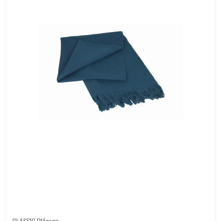
CLASSIC Blågrøn