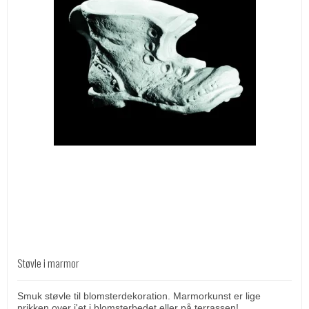
Støvle i marmor
Smuk støvle til blomsterdekoration. Marmorkunst er lige
prikken over i'et i blomsterbedet eller på terrassen!