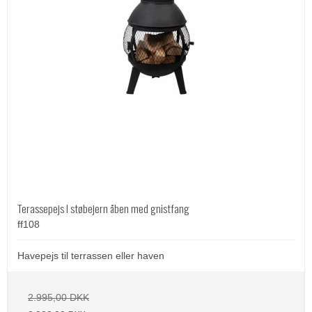
Terassepejs I støbejern åben med gnistfang
ff108
Havepejs til terrassen eller haven
2.995,00 DKK