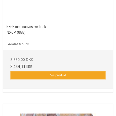
NX6P med canvasovertræk
NX6P (855)
Samlet tilbud!
8.880,00 DKK
8.449,00 DKK
Vis produkt