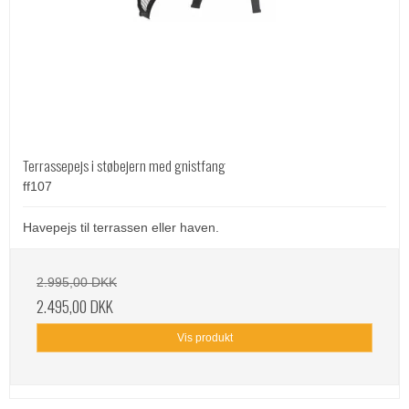
Terrassepejs i støbejern med gnistfang
ff107
Havepejs til terrassen eller haven.
2.995,00 DKK
2.495,00 DKK
Vis produkt