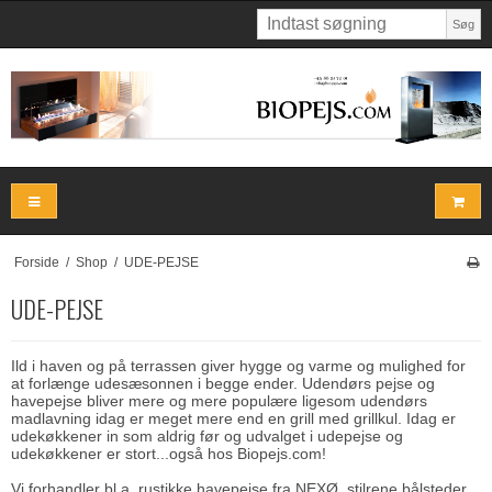
Søg
Forside
/
Shop
/
UDE-PEJSE
UDE-PEJSE
Ild i haven og på terrassen giver hygge og varme og mulighed for
at forlænge udesæsonnen i begge ender.
Udendørs pejse
og
havepejse bliver mere og mere populære ligesom udendørs
madlavning idag er meget mere end en grill med grillkul. Idag er
udekøkkener in som aldrig før og udvalget i udepejse og
udekøkkener er stort...også hos Biopejs.com!
Vi forhandler bl.a. rustikke havepejse fra NEXØ, stilrene bålsteder