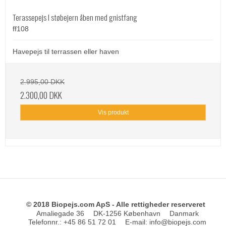
Terassepejs I støbejern åben med gnistfang
ff108
Havepejs til terrassen eller haven
2.995,00 DKK
2.300,00 DKK
Vis produkt
© 2018 Biopejs.com ApS - Alle rettigheder reserveret
Amaliegade 36
DK-1256 København
Danmark
Telefonnr.
:
+45 86 51 72 01
E-mail
:
info@biopejs.com