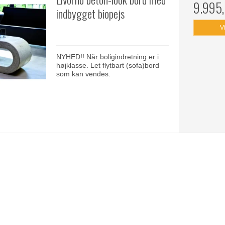
9.995
indbygget biopejs
V
NYHED!! Når boligindretning er i
højklasse. Let flytbart (sofa)bord
som kan vendes.