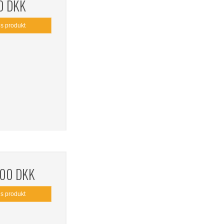
0 DKK
is produkt
,00 DKK
is produkt