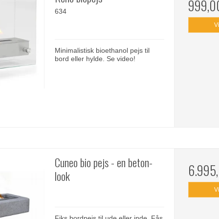
999,0
634
V
Minimalistisk bioethanol pejs til
bord eller hylde. Se video!
Cuneo bio pejs - en beton-
6.995
look
V
Fiks bordpejs til ude eller inde. Fås