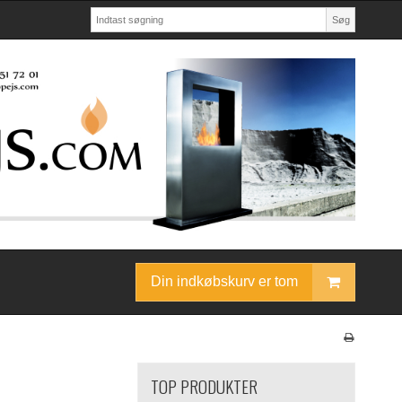
Søg
Din indkøbskurv er tom
TOP PRODUKTER