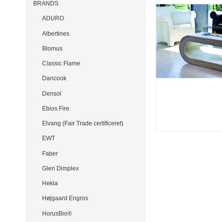
BRANDS
ADURO
Albertines
Blomus
Classic Flame
Dancook
Densol
Ebios Fire
Elvang (Fair Trade certificeret)
EWT
Faber
Glen Dimplex
Hekla
Højgaard Engros
HorusBio®