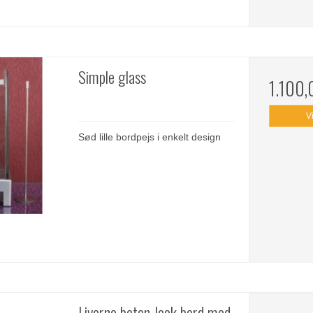
Simple glass
1.100
V
Sød lille bordpejs i enkelt design
Livorno beton-look bord med