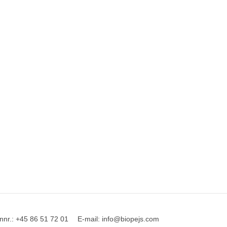
nnr.
:
+45 86 51 72 01
E-mail
:
info@biopejs.com