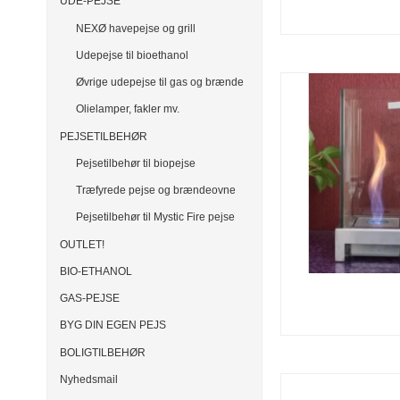
UDE-PEJSE
NEXØ havepejse og grill
Udepejse til bioethanol
Øvrige udepejse til gas og brænde
Olielamper, fakler mv.
PEJSETILBEHØR
Pejsetilbehør til biopejse
Træfyrede pejse og brændeovne
Pejsetilbehør til Mystic Fire pejse
OUTLET!
BIO-ETHANOL
GAS-PEJSE
BYG DIN EGEN PEJS
BOLIGTILBEHØR
Nyhedsmail