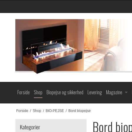
Forside
Shop
Biopejse og sikkerhed
Levering
Magazine
Forside
/
Shop
/
BIO-PEJSE
/
Bord biopejse
Bord bio
Kategorier