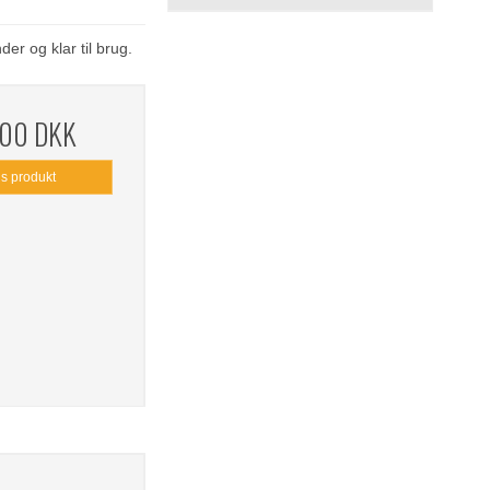
er og klar til brug.
,00 DKK
is produkt