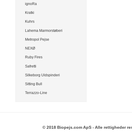
ignoRa
Kratki
Kuhrs
Lahema Marmorstøberi
Metropol Pejse
NEXØ
Ruby Fires
Safretti
Silkeborg Uldspinderi
Sitting Bull
Terrazzo-Line
© 2018 Biopejs.com ApS - Alle rettigheder re