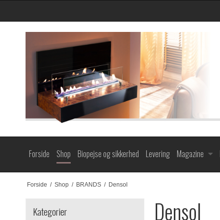
Forside
Shop
Biopejse og sikkerhed
Levering
Magazine
Forside
/
Shop
/
BRANDS
/
Densol
Densol
Kategorier