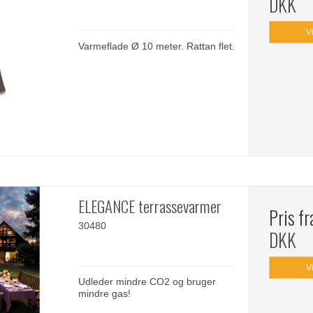
DKK
V
Varmeflade Ø 10 meter. Rattan flet.
ELEGANCE terrassevarmer
Pris f
30480
DKK
V
Udleder mindre CO2 og bruger
mindre gas!