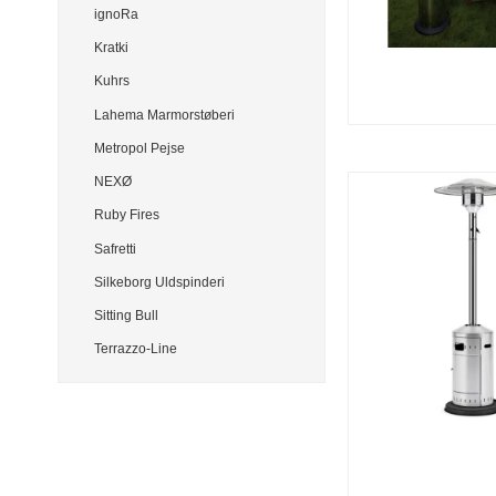
ignoRa
Kratki
Kuhrs
Lahema Marmorstøberi
Metropol Pejse
NEXØ
Ruby Fires
Safretti
Silkeborg Uldspinderi
Sitting Bull
Terrazzo-Line