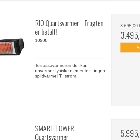
RIO Quartsvarmer - Fragten
3.695,00
er betalt!
3.495
10900
V
Terrassevarmeren der kun
opvarmer fysiske elementer - ingen
spildvarme! Til strøm.
SMART TOWER
5.995
Quartsvarmer