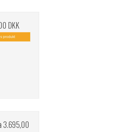
,00 DKK
is produkt
ra
3.695,00