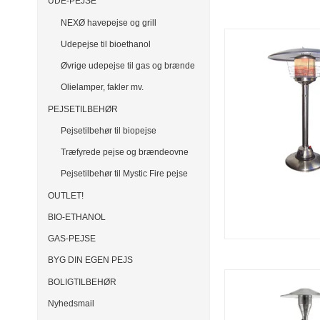
UDE-PEJSE
NEXØ havepejse og grill
Udepejse til bioethanol
Øvrige udepejse til gas og brænde
Olielamper, fakler mv.
PEJSETILBEHØR
Pejsetilbehør til biopejse
Træfyrede pejse og brændeovne
Pejsetilbehør til Mystic Fire pejse
OUTLET!
BIO-ETHANOL
GAS-PEJSE
BYG DIN EGEN PEJS
BOLIGTILBEHØR
Nyhedsmail