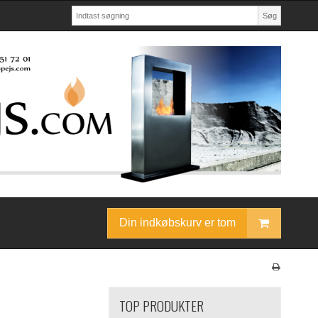
Søg
Din indkøbskurv er tom
TOP PRODUKTER