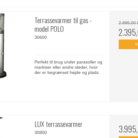
Terrassevarmer til gas -
2.895,00
model POLO
2.395
30600
V
Perfekt til brug under parasoller og
markiser eller andre steder, hvor
der er begrænset højde og plads.
LUX terrassevarmer
3.995
30800