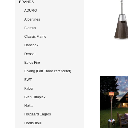
BRANDS
ADURO
Albertines
Blomus
Classic Flame
Dancook
Densol
Ebios Fire
Elvang (Fair Trade certificeret)
EWT
Faber
Glen Dimplex
Hekla
Højgaard Engros
HorusBio®