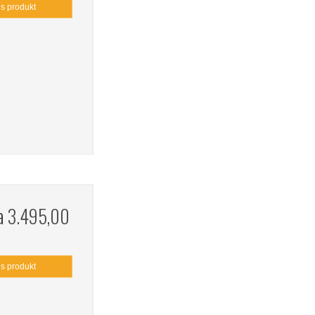
is produkt
ra
3.495,00
is produkt