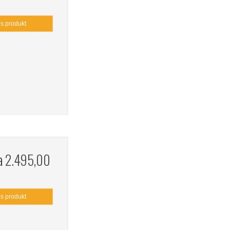
is produkt
ra
2.495,00
is produkt