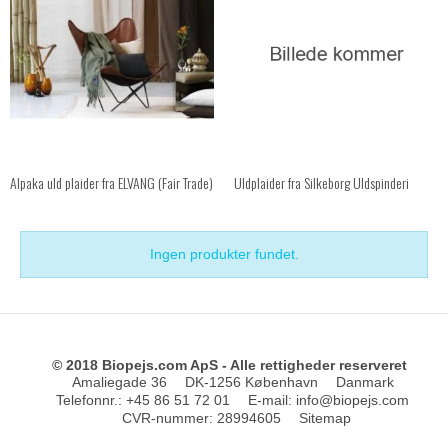
Alpaka uld plaider fra ELVANG (Fair Trade)
Uldplaider fra Silkeborg Uldspinderi
Ingen produkter fundet.
© 2018 Biopejs.com ApS - Alle rettigheder reserveret
Amaliegade 36
DK-1256 København
Danmark
Telefonnr.
:
+45 86 51 72 01
E-mail
:
info@biopejs.com
CVR-nummer
:
28994605
Sitemap