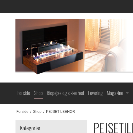
Forside
Shop
Biopejse og sikkerhed
Levering
Magazine
Forside
/
Shop
/
PEJSETILBEHØR
PEJSETI
Kategorier