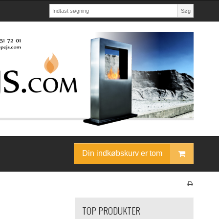
Søg
Din indkøbskurv er tom
TOP PRODUKTER