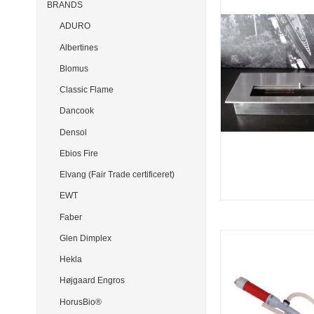
BRANDS
ADURO
Albertines
Blomus
Classic Flame
Dancook
Densol
Ebios Fire
Elvang (Fair Trade certificeret)
EWT
Faber
Glen Dimplex
Hekla
Højgaard Engros
HorusBio®