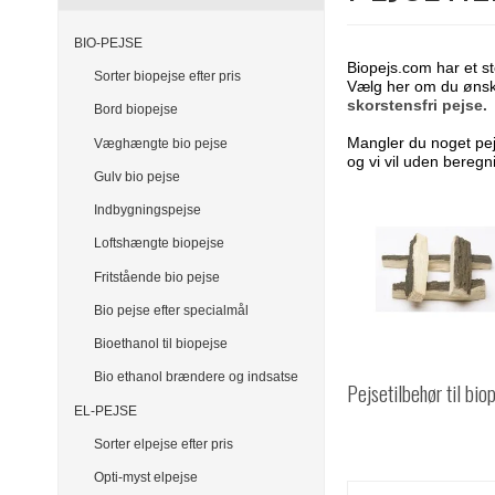
BIO-PEJSE
Biopejs.com har et st
Sorter biopejse efter pris
Vælg her om du ønsk
skorstensfri pejse.
Bord biopejse
Mangler du noget pej
Væghængte bio pejse
og vi vil uden bereg
Gulv bio pejse
Indbygningspejse
Loftshængte biopejse
Fritstående bio pejse
Bio pejse efter specialmål
Bioethanol til biopejse
Bio ethanol brændere og indsatse
Pejsetilbehør til bio
EL-PEJSE
Sorter elpejse efter pris
Opti-myst elpejse