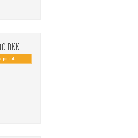
,00 DKK
is produkt