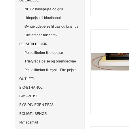
UDE-PEJSE
NEXØ havepejse og grill
Udepejse til bioethanol
Øvrige udepejse til gas og brænde
Olielamper, fakler mv.
PEJSETILBEHØR
Pejsetilbehør til biopejse
Træfyrede pejse og brændeovne
Pejsetilbehør til Mystic Fire pejse
OUTLET!
BIO-ETHANOL
GAS-PEJSE
BYG DIN EGEN PEJS
BOLIGTILBEHØR
Nyhedsmail