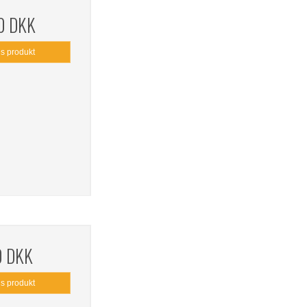
0 DKK
is produkt
0 DKK
is produkt