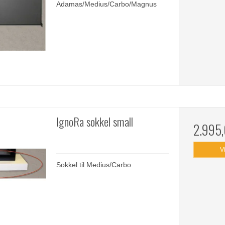
Adamas/Medius/Carbo/Magnus
IgnoRa sokkel small
2.995
V
Sokkel til Medius/Carbo