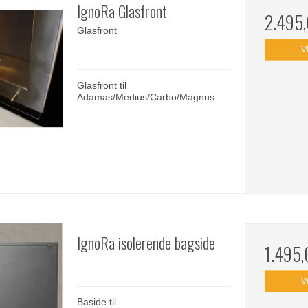
IgnoRa Glasfront
2.495
Glasfront
V
Glasfront til
Adamas/Medius/Carbo/Magnus
IgnoRa isolerende bagside
1.495
V
Baside til