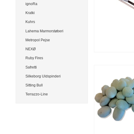
ignoRa
Kratki
Kuhrs
Lahema Marmorstøberi
Metropol Pejse
NEXØ
Ruby Fires
Safretti
Silkeborg Uldspinderi
Sitting Bull
Terrazzo-Line