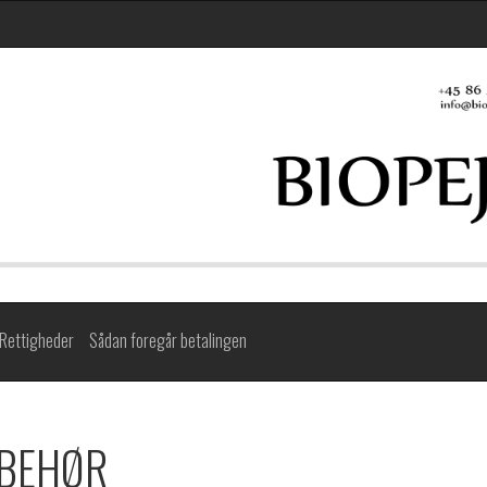
Rettigheder
Sådan foregår betalingen
LBEHØR