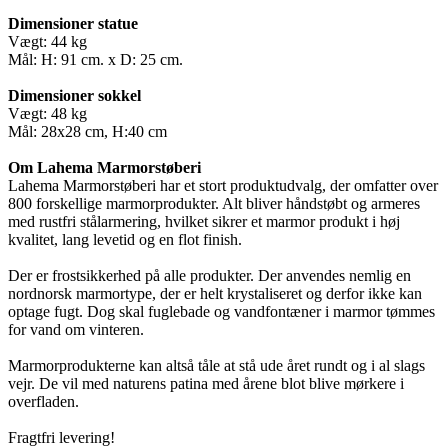
Dimensioner statue
Vægt: 44 kg
Mål: H: 91 cm. x D: 25 cm.
Dimensioner sokkel
Vægt: 48 kg
Mål: 28x28 cm, H:40 cm
Om Lahema Marmorstøberi
Lahema Marmorstøberi har et stort produktudvalg, der omfatter over
800 forskellige marmorprodukter. Alt bliver håndstøbt og armeres
med rustfri stålarmering, hvilket sikrer et marmor produkt i høj
kvalitet, lang levetid og en flot finish.
Der er frostsikkerhed på alle produkter. Der anvendes nemlig en
nordnorsk marmortype, der er helt krystaliseret og derfor ikke kan
optage fugt. Dog skal fuglebade og vandfontæner i marmor tømmes
for vand om vinteren.
Marmorprodukterne kan altså tåle at stå ude året rundt og i al slags
vejr. De vil med naturens patina med årene blot blive mørkere i
overfladen.
Fragtfri levering!