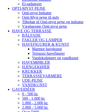
El-radiatorer
OPTI-MYST PEJSE
Opti-myst Indsatse
Opti-Myst pejse til gulv
Tilbehør til Opti-myst pejse og indsatse
Væghængte Opti-myst pejse
HAVE OG TERRASSE
BÅLFADE
FAKLER OG LAMPER
HAVEFIGURER & KUNST
Marmor havekunst
Terrazzo havefigurer
Vandskulpturer og vandkunst
HAVEMØBLER
HÆNGEKØJER
KRUKKER
TERRASSEVARMERE
UDE-PEJSE
VANDKUNST
GAVEIDÉER
0 - 500 kr.
500 - 1.000 kr.
1.000 - 2.000 kr.
2.000 - 5.000 kr.
Over 5000