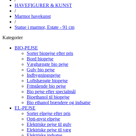
HAVEFIGURER & KUNST
/
Marmor havekunst
/
Statue i marmor, Estate - 91 cm
Kategorier
BIO-PEJSE
Sorter biopejse efter pris
Bord biopejse
Væghængte bio pejse
Gulv bio pejse
Indbygningspejse
Loftshængte biopejse
Fritstående bio pejse
Bio pejse efter specialmål
Bioethanol til biopejse
Bio ethanol brændere og indsatse
EL-PEJSE
Sorter elpejse efter pris
Opti-myst elpejse
Elektriske pejse til gulv
Elektriske pejse til væg
Elektriske indsatse