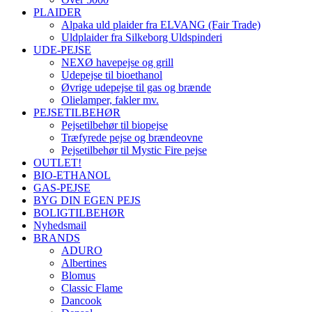
PLAIDER
Alpaka uld plaider fra ELVANG (Fair Trade)
Uldplaider fra Silkeborg Uldspinderi
UDE-PEJSE
NEXØ havepejse og grill
Udepejse til bioethanol
Øvrige udepejse til gas og brænde
Olielamper, fakler mv.
PEJSETILBEHØR
Pejsetilbehør til biopejse
Træfyrede pejse og brændeovne
Pejsetilbehør til Mystic Fire pejse
OUTLET!
BIO-ETHANOL
GAS-PEJSE
BYG DIN EGEN PEJS
BOLIGTILBEHØR
Nyhedsmail
BRANDS
ADURO
Albertines
Blomus
Classic Flame
Dancook