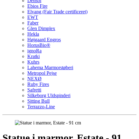
Densol
Ebios Fire
Elvang (Fair Trade certificeret)
EWT
Faber
Glen Dimplex
Hekla
Højgaard Engros
HorusBio®
ignoRa
Kratki
Kuhrs
Lahema Marmorstøberi
Metropol Pejse
NEXØ
Ruby Fires
Safretti
Silkeborg Uldspinderi
Sitting Bull
Terrazzo-Line
Statue i marmor, Estate - 91