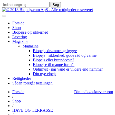
Søg
Forside
Shop
Biopejse og sikkerhed
Levering
Magazine
Magazine
Biopejs, drømme og hygge
Biopejs - sikkerhed, gode råd og varme
Biopejs eller brændeovn?
Biopejse til mange formål
Optimyst - når vand er vildere end flammer
Din nye elpejs
Rettigheder
Sådan foregår betalingen
Forside
Din indkøbskurv er tom
/
Shop
/
HAVE OG TERRASSE
/