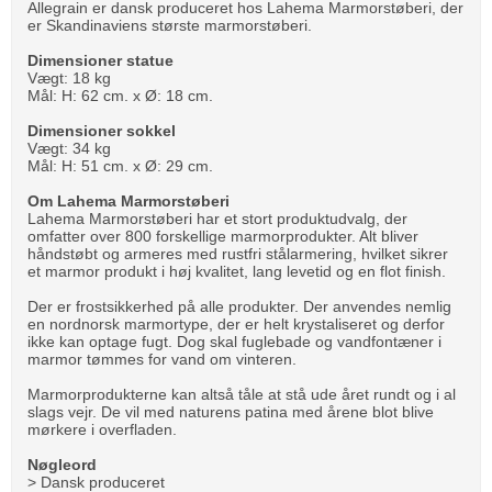
Allegrain er dansk produceret hos Lahema Marmorstøberi, der
er Skandinaviens største marmorstøberi.
Dimensioner statue
Vægt: 18 kg
Mål: H: 62 cm. x Ø: 18 cm.
Dimensioner sokkel
Vægt: 34 kg
Mål: H: 51 cm. x Ø: 29 cm.
Om Lahema Marmorstøberi
Lahema Marmorstøberi har et stort produktudvalg, der
omfatter over 800 forskellige marmorprodukter. Alt bliver
håndstøbt og armeres med rustfri stålarmering, hvilket sikrer
et marmor produkt i høj kvalitet, lang levetid og en flot finish.
Der er frostsikkerhed på alle produkter. Der anvendes nemlig
en nordnorsk marmortype, der er helt krystaliseret og derfor
ikke kan optage fugt. Dog skal fuglebade og vandfontæner i
marmor tømmes for vand om vinteren.
Marmorprodukterne kan altså tåle at stå ude året rundt og i al
slags vejr. De vil med naturens patina med årene blot blive
mørkere i overfladen.
Nøgleord
> Dansk produceret