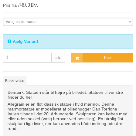
748,00 DKK
Pris fra
Vælg ønsket variant
Vælg Variant
stk.
Køb
Beskrivelse
Bemærk: Statuen står til højre på billedet. Statuen til venstre
finder du her
Allegrain er en flot klassisk statue i hvid marmor. Denne
marmorstatue er modelleret af billedhugger Dan Torrione i
Italien tilbage i det 20. århundrede. Skulpturen kan købes med
eller uden sokkel (vælg herover ved bestilling). En utrolig flot
skulptur i lige linier, der kan anvendes både inde og ude året
rundt.