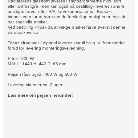
Radiatorens glasfront leveres i standardfarverne hvid, sort
eller antrasitgrå, men kan også på bestilling- leveres i andre,
udvalgte farver efter RAL farvekodesystemet. Kontakt
biopejs.com for at høre om de forskellige muligheder, hvis du
har specielle ønsker.
Ved bestilling - husk da at vælge ønsket farve øverst i denne
varebeskrivelse.
Topaz elradiator / elpanel leveres klar til brug. Vi fremsender
forud for levering monteringsvejledning.
Effekt: 800 W
Mål: L: 1440 H: 440 D: 65 mm
Pejsen fåes også i 400 W og 600 W
Leveringstiden er ca. 2 uger
Læs mere om pejsen herunder: