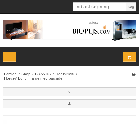
Søg
Forside
/
Shop
/
BRANDS
/
HorusBio®
/
Horus® Buildin large med bagside