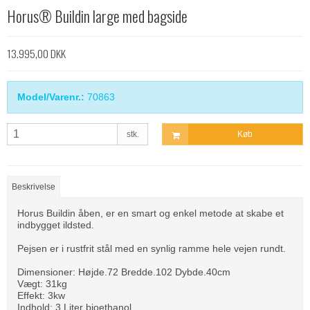
Horus® Buildin large med bagside
13.995,00 DKK
Model/Varenr.:
70863
stk.
Køb
Beskrivelse
Horus Buildin åben, er en smart og enkel metode at skabe et
indbygget ildsted.
Pejsen er i rustfrit stål med en synlig ramme hele vejen rundt.
Dimensioner: Højde.72 Bredde.102 Dybde.40cm
Vægt: 31kg
Effekt: 3kw
Indhold: 3 Liter bioethanol