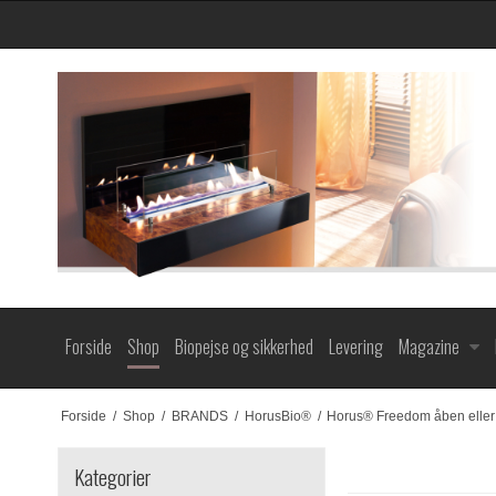
Forside
Shop
Biopejse og sikkerhed
Levering
Magazine
Forside
/
Shop
/
BRANDS
/
HorusBio®
/
Horus® Freedom åben eller 
Kategorier