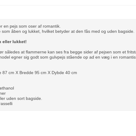
 en pejs som oser af romantik.
 som åben og lukket, hvilket betyder at den fås med og uden bagside.
 eller lukket!
 således at flammerne kan ses fra begge sider af pejsen som et fritst
odel egner sig godt som gulvpejs stående op ad en væg i en romantisk
de 87 cm X Bredde 95 cm X Dybde 40 cm
oethanol
imer
ler uden sort bagside.
asselli