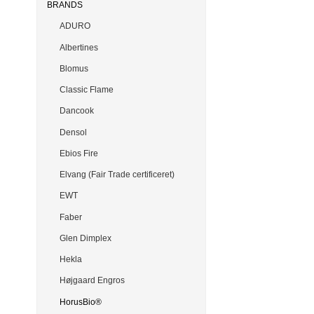
BRANDS
ADURO
Albertines
Blomus
Classic Flame
Dancook
Densol
Ebios Fire
Elvang (Fair Trade certificeret)
EWT
Faber
Glen Dimplex
Hekla
Højgaard Engros
HorusBio®