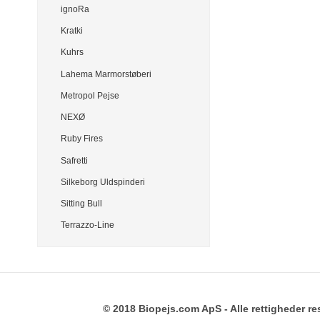
ignoRa
Kratki
Kuhrs
Lahema Marmorstøberi
Metropol Pejse
NEXØ
Ruby Fires
Safretti
Silkeborg Uldspinderi
Sitting Bull
Terrazzo-Line
© 2018 Biopejs.com ApS - Alle rettigheder re