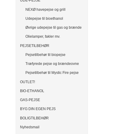
UDE-PEJSE
NEXØ havepejse og grill
Udepejse til bioethanol
Øvrige udepejse til gas og brænde
Olielamper, fakler mv.
PEJSETILBEHØR
Pejsetilbehør til biopejse
Træfyrede pejse og brændeovne
Pejsetilbehør til Mystic Fire pejse
OUTLET!
BIO-ETHANOL
GAS-PEJSE
BYG DIN EGEN PEJS
BOLIGTILBEHØR
Nyhedsmail