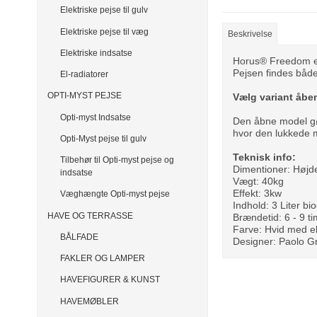
Elektriske pejse til gulv
Elektriske pejse til væg
Beskrivelse
Elektriske indsatse
Horus® Freedom er
Pejsen findes både
El-radiatorer
OPTI-MYST PEJSE
Vælg variant åben
Opti-myst Indsatse
Den åbne model gør
hvor den lukkede m
Opti-Myst pejse til gulv
Teknisk info:
Tilbehør til Opti-myst pejse og
Dimentioner: Høj
indsatse
Vægt: 40kg
Effekt: 3kw
Væghængte Opti-myst pejse
Indhold: 3 Liter bi
HAVE OG TERRASSE
Brændetid: 6 - 9 t
Farve: Hvid med el
BÅLFADE
Designer: Paolo Gr
FAKLER OG LAMPER
HAVEFIGURER & KUNST
HAVEMØBLER