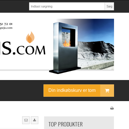
Søg
Din indkøbskurv er tom
TOP PRODUKTER