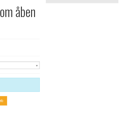
om åben
øb