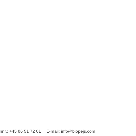
nnr.
:
+45 86 51 72 01
E-mail
:
info@biopejs.com