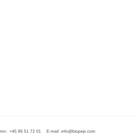
nnr.
:
+45 86 51 72 01
E-mail
:
info@biopejs.com