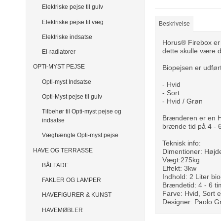
Elektriske pejse til gulv
Elektriske pejse til væg
Beskrivelse
Elektriske indsatse
Horus® Firebox er 
dette skulle være 
El-radiatorer
OPTI-MYST PEJSE
Biopejsen er udført
Opti-myst Indsatse
- Hvid
- Sort
Opti-Myst pejse til gulv
- Hvid / Grøn
Tilbehør til Opti-myst pejse og
Brænderen er en H
indsatse
brænde tid på 4 - 
Væghængte Opti-myst pejse
Teknisk info:
HAVE OG TERRASSE
Dimentioner: Høj
Vægt:275kg
BÅLFADE
Effekt: 3kw
Indhold: 2 Liter bi
FAKLER OG LAMPER
Brændetid: 4 - 6 t
Farve: Hvid, Sort 
HAVEFIGURER & KUNST
Designer: Paolo Gr
HAVEMØBLER