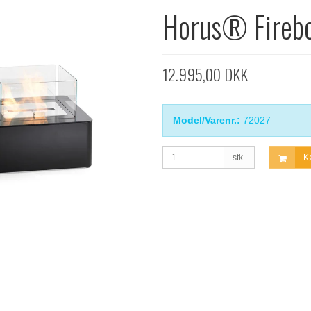
Horus® Fireb
12.995,00 DKK
Model/Varenr.:
72027
stk.
K