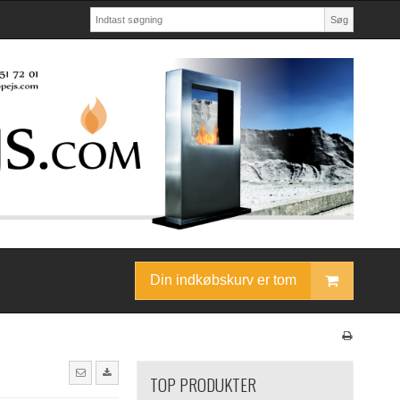
Søg
Din indkøbskurv er tom
TOP PRODUKTER