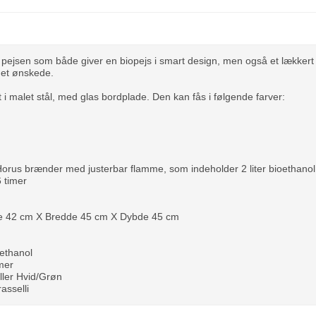
pejsen som både giver en biopejs i smart design, men også et lækkert
det ønskede.
 i malet stål, med glas bordplade. Den kan fås i følgende farver:
orus brænder med justerbar flamme, som indeholder 2 liter bioethanol
6 timer
de 42 cm X Bredde 45 cm X Dybde 45 cm
oethanol
imer
eller Hvid/Grøn
asselli