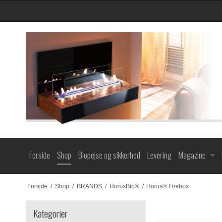
Forside
Shop
Biopejse og sikkerhed
Levering
Magazine
Forside
/
Shop
/
BRANDS
/
HorusBio®
/
Horus® Firebox
Kategorier