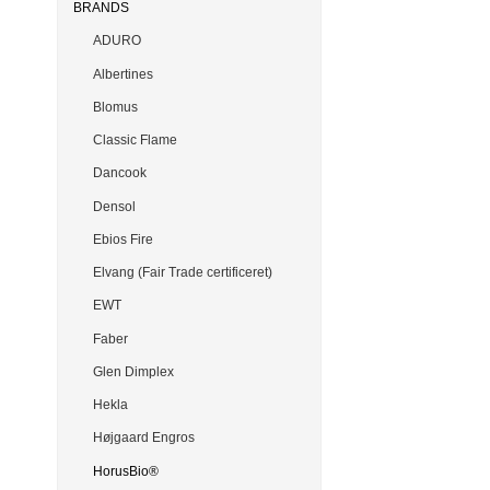
BRANDS
ADURO
Albertines
Blomus
Classic Flame
Dancook
Densol
Ebios Fire
Elvang (Fair Trade certificeret)
EWT
Faber
Glen Dimplex
Hekla
Højgaard Engros
HorusBio®