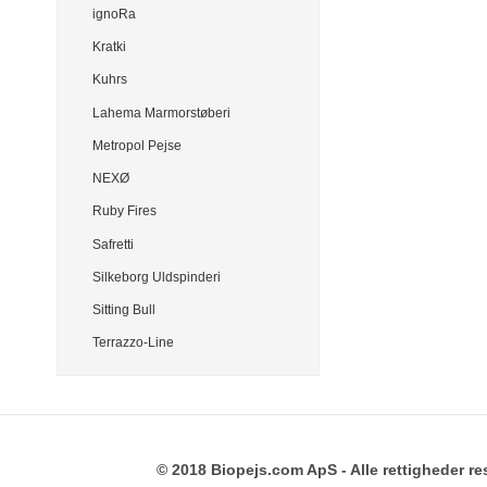
ignoRa
Kratki
Kuhrs
Lahema Marmorstøberi
Metropol Pejse
NEXØ
Ruby Fires
Safretti
Silkeborg Uldspinderi
Sitting Bull
Terrazzo-Line
© 2018 Biopejs.com ApS - Alle rettigheder re