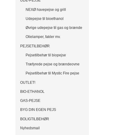
UDE-PEJSE
NEXØ havepejse og grill
Udepejse til bioethanol
Øvrige udepejse til gas og brænde
Olielamper, fakler mv.
PEJSETILBEHØR
Pejsetilbehør til biopejse
Træfyrede pejse og brændeovne
Pejsetilbehør til Mystic Fire pejse
OUTLET!
BIO-ETHANOL
GAS-PEJSE
BYG DIN EGEN PEJS
BOLIGTILBEHØR
Nyhedsmail