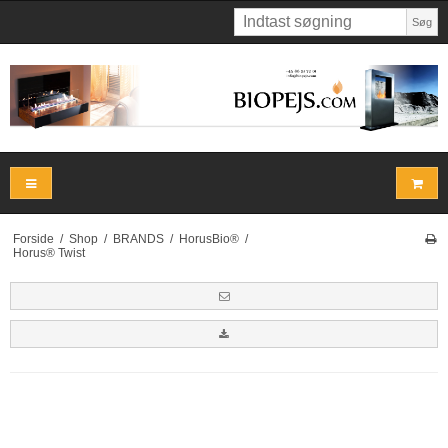
Søg
Forside
/
Shop
/
BRANDS
/
HorusBio®
/
Horus® Twist