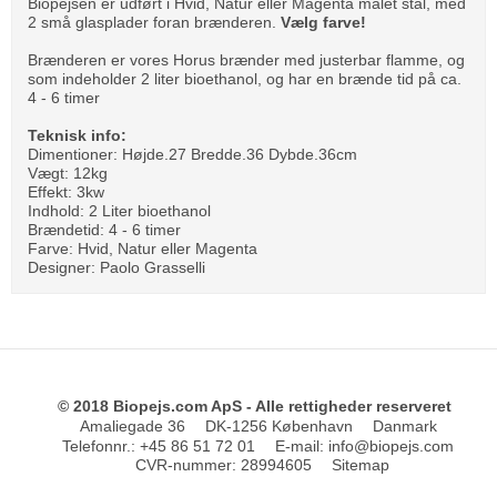
Biopejsen er udført i Hvid, Natur eller Magenta malet stål, med
2 små glasplader foran brænderen.
Vælg farve!
Brænderen er vores Horus brænder med justerbar flamme, og
som indeholder 2 liter bioethanol, og har en brænde tid på ca.
4 - 6 timer
Teknisk info:
Dimentioner: Højde.27 Bredde.36 Dybde.36cm
Vægt: 12kg
Effekt: 3kw
Indhold: 2 Liter bioethanol
Brændetid: 4 - 6 timer
Farve: Hvid, Natur eller Magenta
Designer: Paolo Grasselli
© 2018 Biopejs.com ApS - Alle rettigheder reserveret
Amaliegade 36
DK-1256 København
Danmark
Telefonnr.
:
+45 86 51 72 01
E-mail
:
info@biopejs.com
CVR-nummer
:
28994605
Sitemap