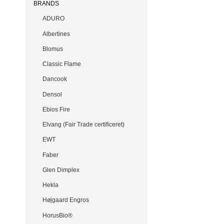
BRANDS
ADURO
Albertines
Blomus
Classic Flame
Dancook
Densol
Ebios Fire
Elvang (Fair Trade certificeret)
EWT
Faber
Glen Dimplex
Hekla
Højgaard Engros
HorusBio®