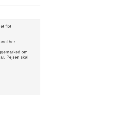
t flot
hanol her
 byggemarked om
ar. Pejsen skal