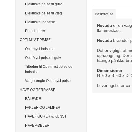
Elektriske pejse til gulv
Elektriske pejse til væg
Beskrivelse
Elektriske indsatse
Nevada
er en væg
flammeskær.
El-radiatorer
OPTI-MYST PEJSE
Nevada
brænder på
Opti-myst Indsatse
Det er vigtigt, at
ophængning. Der sk
Opti-Myst pejse til gulv
hænge på ikke-br
Tilbehør til Opti-myst pejse og
Dimensioner
indsatse
H: 60 x B: 60 x D:
Væghængte Opti-myst pejse
Leveringstid er ca
HAVE OG TERRASSE
BÅLFADE
FAKLER OG LAMPER
HAVEFIGURER & KUNST
HAVEMØBLER