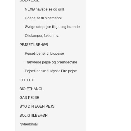
UDE-PEJSE
NEXØ havepejse og grill
Udepejse til bioethanol
Øvrige udepejse til gas og brænde
Olielamper, fakler mv.
PEJSETILBEHØR
Pejsetilbehør til biopejse
Træfyrede pejse og brændeovne
Pejsetilbehør til Mystic Fire pejse
OUTLET!
BIO-ETHANOL
GAS-PEJSE
BYG DIN EGEN PEJS
BOLIGTILBEHØR
Nyhedsmail