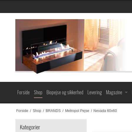
Forside
Shop
Biopejse og sikkerhed
Levering
Magazine
Forside
/
Shop
/
BRANDS
/
Metropol Pejse
/
Nevada 60x60
Kategorier