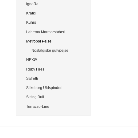
ignoRa
Kratki
Kuhrs
Lahema Marmorstøberi
Metropol Pejse
Nostalgiske gulvpejse
NEXØ
Ruby Fires
Safretti
Silkeborg Uldspinderi
Sitting Bull
Terrazzo-Line