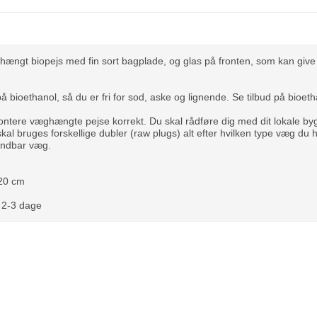
hængt biopejs med fin sort bagplade, og glas på fronten, som kan give e
 bioethanol, så du er fri for sod, aske og lignende.
Se tilbud på bioet
 montere væghængte pejse korrekt. Du skal rådføre dig med dit lokale
al bruges forskellige dubler (raw plugs) alt efter hvilken type væg du h
andbar væg.
 20 cm
. 2-3 dage