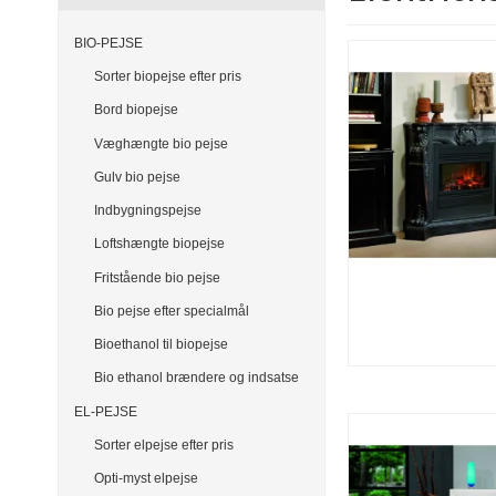
BIO-PEJSE
Sorter biopejse efter pris
Bord biopejse
Væghængte bio pejse
Gulv bio pejse
Indbygningspejse
Loftshængte biopejse
Fritstående bio pejse
Bio pejse efter specialmål
Bioethanol til biopejse
Bio ethanol brændere og indsatse
EL-PEJSE
Sorter elpejse efter pris
Opti-myst elpejse