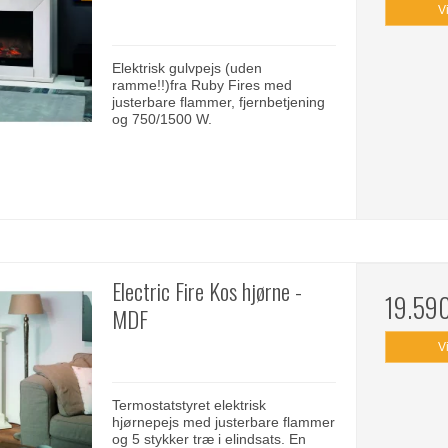
V
Elektrisk gulvpejs (uden
ramme!!)fra Ruby Fires med
justerbare flammer, fjernbetjening
og 750/1500 W.
Electric Fire Kos hjørne -
19.59
MDF
V
Termostatstyret elektrisk
hjørnepejs med justerbare flammer
og 5 stykker træ i elindsats. En