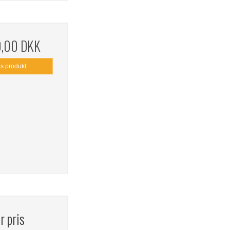
0,00 DKK
is produkt
r pris