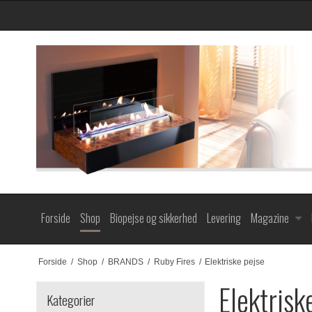
Forside
Shop
Biopejse og sikkerhed
Levering
Magazine
Forside
/
Shop
/
BRANDS
/
Ruby Fires
/
Elektriske pejse
Elektrisk
Kategorier