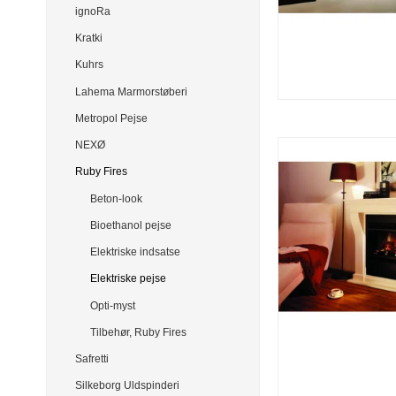
ignoRa
Kratki
Kuhrs
Lahema Marmorstøberi
Metropol Pejse
NEXØ
Ruby Fires
Beton-look
Bioethanol pejse
Elektriske indsatse
Elektriske pejse
Opti-myst
Tilbehør, Ruby Fires
Safretti
Silkeborg Uldspinderi