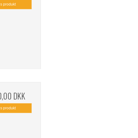
is produkt
0,00 DKK
is produkt