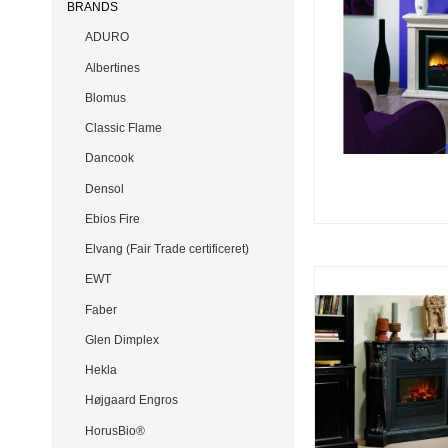
BRANDS
ADURO
Albertines
Blomus
Classic Flame
Dancook
Densol
Ebios Fire
Elvang (Fair Trade certificeret)
EWT
Faber
Glen Dimplex
Hekla
Højgaard Engros
HorusBio®