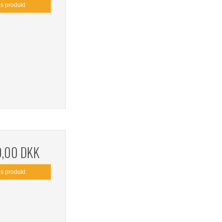
is produkt
0,00 DKK
is produkt