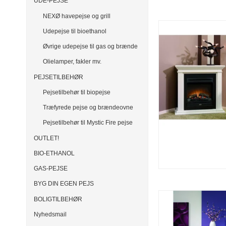
UDE-PEJSE
NEXØ havepejse og grill
Udepejse til bioethanol
Øvrige udepejse til gas og brænde
Olielamper, fakler mv.
PEJSETILBEHØR
Pejsetilbehør til biopejse
Træfyrede pejse og brændeovne
Pejsetilbehør til Mystic Fire pejse
OUTLET!
BIO-ETHANOL
GAS-PEJSE
BYG DIN EGEN PEJS
BOLIGTILBEHØR
Nyhedsmail