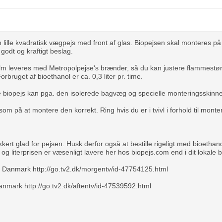
n lille kvadratisk vægpejs med front af glas. Biopejsen skal monteres på
godt og kraftigt beslag.
lm leveres med Metropolpejse's brænder, så du kan justere flammestør
rbruget af bioethanol er ca. 0,3 liter pr. time.
iopejs kan pga. den isolerede bagvæg og specielle monteringsskinne
m på at montere den korrekt. Ring hvis du er i tvivl i forhold til monte
.
kert glad for pejsen. Husk derfor også at bestille rigeligt med bioethan
 og literprisen er væsenligt lavere her hos biopejs.com end i dit lokal
n Danmark http://go.tv2.dk/morgentv/id-47754125.html
Danmark http://go.tv2.dk/aftentv/id-47539592.html