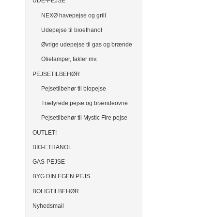
UDE-PEJSE
NEXØ havepejse og grill
Udepejse til bioethanol
Øvrige udepejse til gas og brænde
Olielamper, fakler mv.
PEJSETILBEHØR
Pejsetilbehør til biopejse
Træfyrede pejse og brændeovne
Pejsetilbehør til Mystic Fire pejse
OUTLET!
BIO-ETHANOL
GAS-PEJSE
BYG DIN EGEN PEJS
BOLIGTILBEHØR
Nyhedsmail