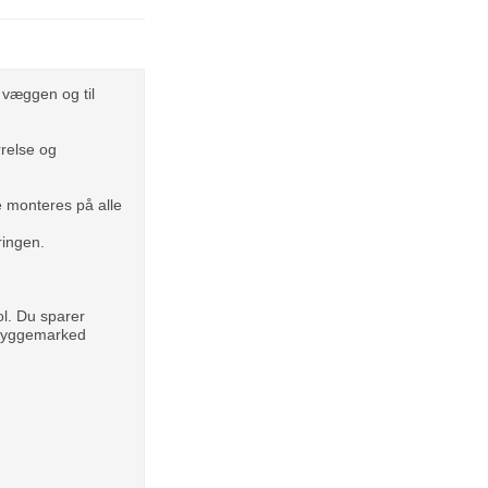
 væggen og til
relse og
 monteres på alle
ringen.
ol. Du sparer
e byggemarked