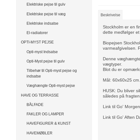
Elektriske pejse til gulv
Elektriske pejse til væg
Beskrivelse
Elektriske indsatse
Stockholm er en fi
dette medfølger et 
El-radiatorer
OPTI-MYST PEJSE
Biopejsen Stockho
varmeafgivelsen. Fo
Opti-myst Indsatse
Denne væghængte b
Opti-Myst pejse til gulv
vægtyper.
Blot du er opmærkso
Tilbehør til Opti-myst pejse og
indsatse
Mål: 60x60x25 cm
Væghængte Opti-myst pejse
HUSK: Du bliver sik
HAVE OG TERRASSE
således på fragten
BÅLFADE
Link til Go' Morge
FAKLER OG LAMPER
Link til Go' Aften 
HAVEFIGURER & KUNST
HAVEMØBLER