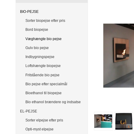
BIO-PEJSE
Sorter biopejse efter pris
Bord biopejse
Væghængte bio pejse
Gulv bio pejse
Indbygningspejse
Loftshængte biopejse
Fritstående bio pejse
Bio pejse efter specialmål
Bioethanol til biopejse
Bio ethanol brændere og indsatse
EL-PEJSE
Sorter elpejse efter pris
Opti-myst elpejse