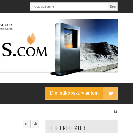
Søg
Din indkøbskurv er tom
TOP PRODUKTER