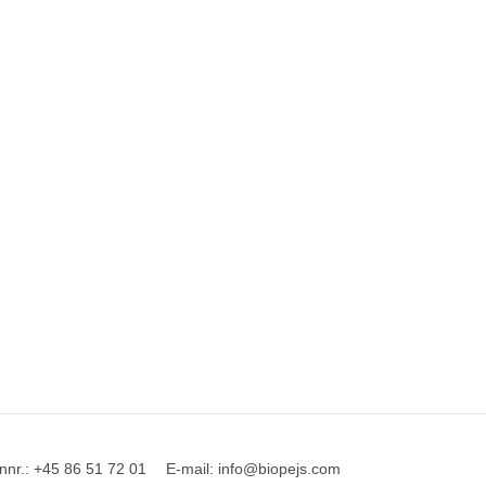
nnr.
:
+45 86 51 72 01
E-mail
:
info@biopejs.com