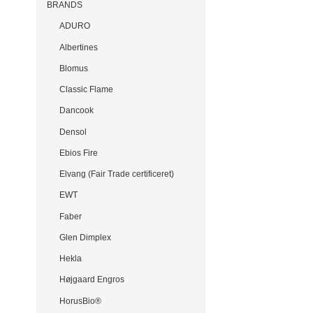
BRANDS
ADURO
Albertines
Blomus
Classic Flame
Dancook
Densol
Ebios Fire
Elvang (Fair Trade certificeret)
EWT
Faber
Glen Dimplex
Hekla
Højgaard Engros
HorusBio®