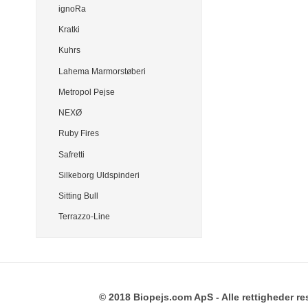
ignoRa
Kratki
Kuhrs
Lahema Marmorstøberi
Metropol Pejse
NEXØ
Ruby Fires
Safretti
Silkeborg Uldspinderi
Sitting Bull
Terrazzo-Line
© 2018 Biopejs.com ApS - Alle rettigheder re