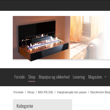
Forside
Shop
Biopejse og sikkerhed
Levering
Magazine
Forside
/
Shop
/
BIO-PEJSE
/
Væghængte bio pejse
/
Stockholm Bio
Kategorier