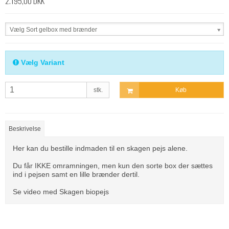
2.195,00 DKK
Vælg Sort gelbox med brænder
Vælg Variant
stk.
Køb
Beskrivelse
Her kan du bestille indmaden til en skagen pejs alene.
Du får IKKE omramningen, men kun den sorte box der sættes
ind i pejsen samt en lille brænder dertil.
Se video med Skagen biopejs