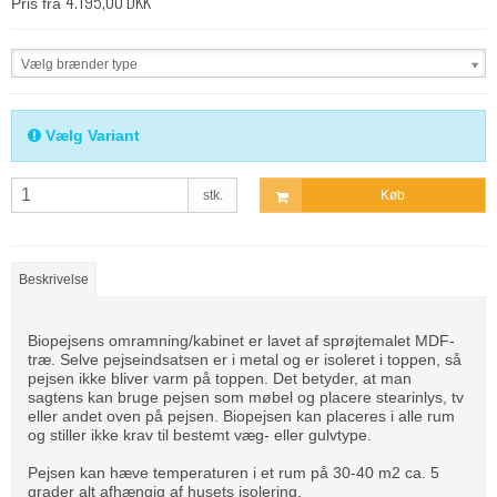
4.195,00 DKK
Pris fra
Vælg brænder type
Vælg Variant
stk.
Køb
Beskrivelse
Biopejsens omramning/kabinet er lavet af sprøjtemalet MDF-
træ. Selve pejseindsatsen er i metal og er isoleret i toppen, så
pejsen ikke bliver varm på toppen. Det betyder, at man
sagtens kan bruge pejsen som møbel og placere stearinlys, tv
eller andet oven på pejsen. Biopejsen kan placeres i alle rum
og stiller ikke krav til bestemt væg- eller gulvtype.
Pejsen kan hæve temperaturen i et rum på 30-40 m2 ca. 5
grader alt afhængig af husets isolering.