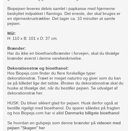
Biopejsen leveres delvis samlet i papkasse med hjørnerne
beskyttet indpakket i flamingo. Det eneste, der skal bruges er
en stjerneskruetrækker. Det tager ca. 10 minutter at samle
pejsen.
Mål:
H: 110 x B: 101 x D: 37 cm.
Brænder:
Har du ikke en bioethanolbrænder i forvejen, skal du tilvælge
brænder øverst i denne varebeskrivelse.
Dekorationstræ og bioethanol:
Hos Biopejs.com finder du flere forskellige typer
dekorationstræ. Træet er meget naturtro og giver som du kan
se på billedet lige det sidste. Ønsker du dekorationstræ skal du
huske at tilvælge det, når du bestiller pejsen. Se udvalget af
dekorationstræ her
.
HUSK: Du bliver sikkert glad for pejsen. Husk derfor også at
bestille rigeligt med bioethanol. Du sparer således på fragten
og hos Biopejs.com har vi altid
Danmarks billigste bioethanol
Se hvordan en gulvpejs som denne brænder på
videoen med
pejsen "Skagen" her