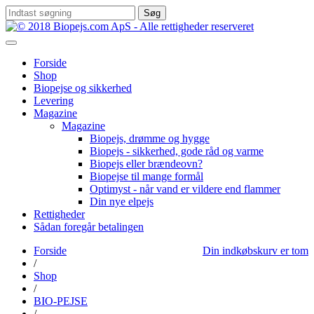
Søg
Forside
Shop
Biopejse og sikkerhed
Levering
Magazine
Magazine
Biopejs, drømme og hygge
Biopejs - sikkerhed, gode råd og varme
Biopejs eller brændeovn?
Biopejse til mange formål
Optimyst - når vand er vildere end flammer
Din nye elpejs
Rettigheder
Sådan foregår betalingen
Forside
Din indkøbskurv er tom
/
Shop
/
BIO-PEJSE
/