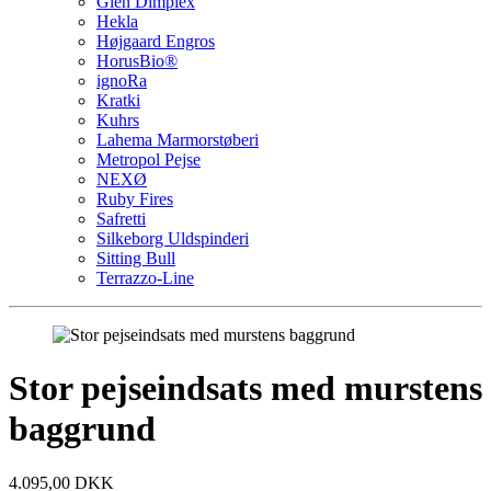
Glen Dimplex
Hekla
Højgaard Engros
HorusBio®
ignoRa
Kratki
Kuhrs
Lahema Marmorstøberi
Metropol Pejse
NEXØ
Ruby Fires
Safretti
Silkeborg Uldspinderi
Sitting Bull
Terrazzo-Line
Stor pejseindsats med murstens
baggrund
4.095,00 DKK