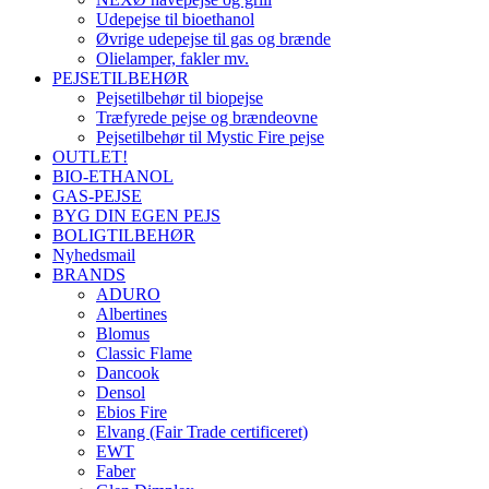
Udepejse til bioethanol
Øvrige udepejse til gas og brænde
Olielamper, fakler mv.
PEJSETILBEHØR
Pejsetilbehør til biopejse
Træfyrede pejse og brændeovne
Pejsetilbehør til Mystic Fire pejse
OUTLET!
BIO-ETHANOL
GAS-PEJSE
BYG DIN EGEN PEJS
BOLIGTILBEHØR
Nyhedsmail
BRANDS
ADURO
Albertines
Blomus
Classic Flame
Dancook
Densol
Ebios Fire
Elvang (Fair Trade certificeret)
EWT
Faber