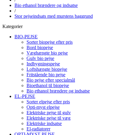
Bio ethanol brændere og indsatse
/
Stor pejseindsats med murstens baggrund
Kategorier
BIO-PEJSE
Sorter biopejse efter pris
Bord biopejse
Væghængte bio pejse
Gulv bio pejse
Indbygningspejse
Loftshængte biopejse
Fritstående bio pejse
Bio pejse efter specialmål
Bioethanol til biopejse
Bio ethanol brændere og indsatse
EL-PEJSE
Sorter elpejse efter pris
Opti-myst elpejse
Elektriske pejse til gulv
Elektriske pejse til væg
Elektriske indsatse
El-radiatorer
OPTI-MYST PEJSE