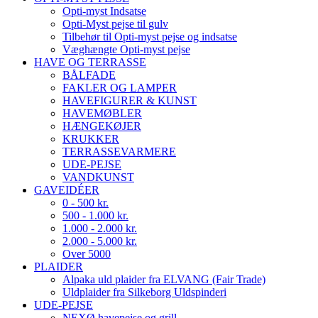
Opti-myst Indsatse
Opti-Myst pejse til gulv
Tilbehør til Opti-myst pejse og indsatse
Væghængte Opti-myst pejse
HAVE OG TERRASSE
BÅLFADE
FAKLER OG LAMPER
HAVEFIGURER & KUNST
HAVEMØBLER
HÆNGEKØJER
KRUKKER
TERRASSEVARMERE
UDE-PEJSE
VANDKUNST
GAVEIDÉER
0 - 500 kr.
500 - 1.000 kr.
1.000 - 2.000 kr.
2.000 - 5.000 kr.
Over 5000
PLAIDER
Alpaka uld plaider fra ELVANG (Fair Trade)
Uldplaider fra Silkeborg Uldspinderi
UDE-PEJSE
NEXØ havepejse og grill