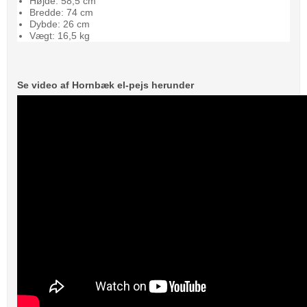
Højde: 58,5 cm
Bredde: 74 cm
Dybde: 26 cm
Vægt: 16,5 kg
Se video af Hornbæk el-pejs herunder