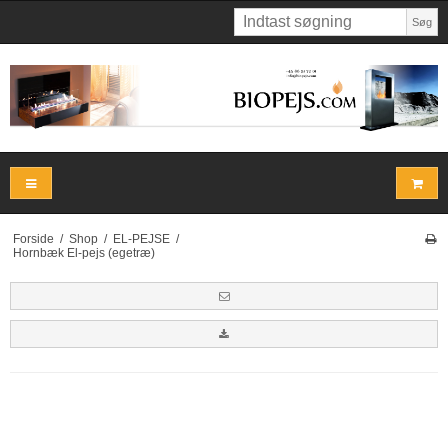
Søg
Forside
/
Shop
/
EL-PEJSE
/
Hornbæk El-pejs (egetræ)