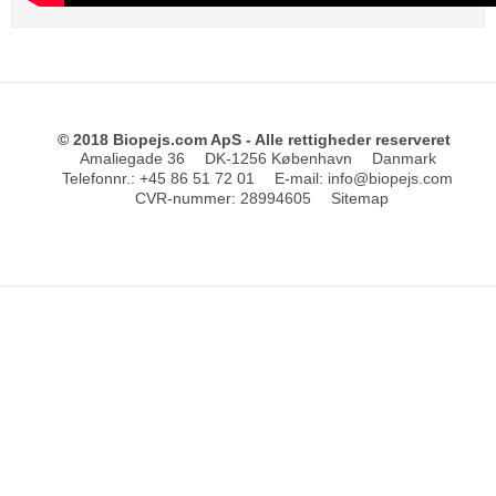
© 2018 Biopejs.com ApS - Alle rettigheder reserveret
Amaliegade 36
DK-1256 København
Danmark
Telefonnr.
:
+45 86 51 72 01
E-mail
:
info@biopejs.com
CVR-nummer
:
28994605
Sitemap