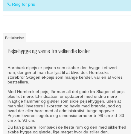
Ring for pris
Beskrivelse
Pejsehygge og varme fra velkendte kanter
Hornbæk elpejs er pejsen som skaber den hygge i ethvert
rum, der gør at man har lyst til at blive der. Hornbæks
storebror Skagen el-pejs som mange kender, var en af vores
bestsellere.
Med Hornbæk el-pejs, får man alt det gode fra Skagen el-pejs,
plus lidt mere. El-indsatsen er opdateret med endnu mere
livagtige flammer og gløder som sikre pejsehyggen, uden at
man skal investere i skorsten og bøvle med brænde, sod og
hvad der eller høre med af administrativt, tunge opgaver.
Pejsen leveres i egetræ og dimensionerne er b. 99 cm x d. 33
cm x h. 93 cm.
Du kan placere Hornbæk i de fleste rum og den med sikkerhed
skabe hygge og glæde, lige meget hvor du stiller den.