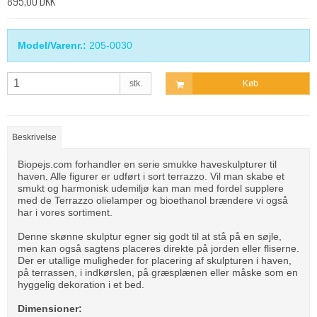
895,00 DKK
Model/Varenr.:
205-0030
stk.
Køb
Beskrivelse
Biopejs.com forhandler en serie smukke haveskulpturer til
haven. Alle figurer er udført i sort terrazzo. Vil man skabe et
smukt og harmonisk udemiljø kan man med fordel supplere
med de
Terrazzo olielamper og bioethanol brændere
vi også
har i vores sortiment.
Denne skønne skulptur egner sig godt til at stå på en søjle,
men kan også sagtens placeres direkte på jorden eller fliserne.
Der er utallige muligheder for placering af skulpturen i haven,
på terrassen, i indkørslen, på græsplænen eller måske som en
hyggelig dekoration i et bed.
Dimensioner: