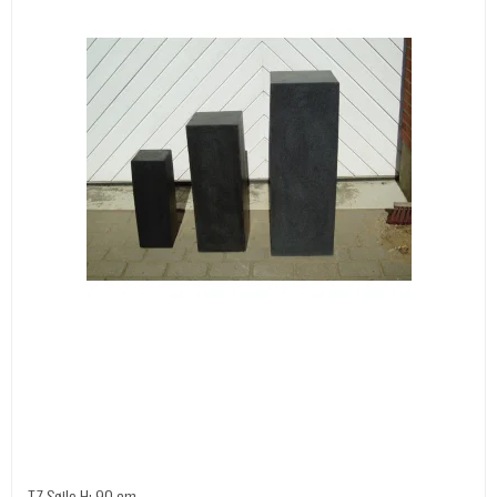
TZ Søjle H: 90 cm